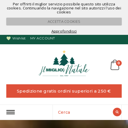
Per offrirti il miglior servizio possibile questo sito utilizza
Noleggio Alberi di Natale
cookies. Continuando la navigazione nel sito autorizzi l'uso dei
cookies
ACCETTA COOKIES
Approfondisci
Wishlist
MY ACCOUNT
0
Spedizione gratis ordini superiori a 250 €