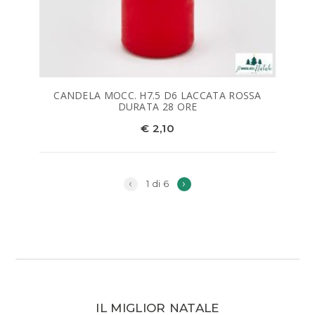
CANDELA MOCC. H7.5 D6 LACCATA ROSSA
DURATA 28 ORE
€ 2,10
‹
›
1 di 6
IL MIGLIOR NATALE