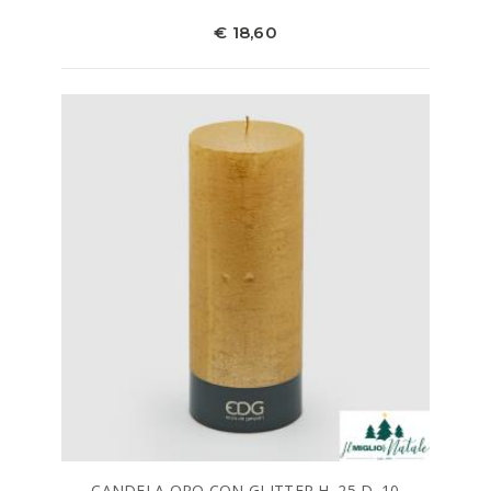
€ 18,60
CANDELA ORO CON GLITTER H. 25 D. 10