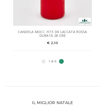
CANDELA MOCC. H7.5 D6 LACCATA ROSSA
DURATA 28 ORE
€ 2,10
‹
›
1 di 6
IL MIGLIOR NATALE