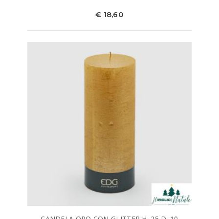
€ 18,60
CANDELA ORO CON GLITTER H. 25 D. 10