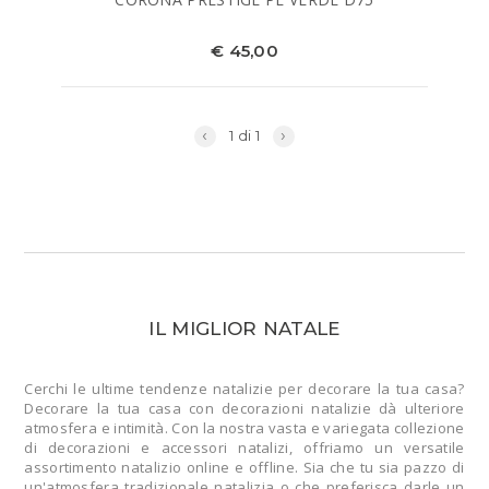
€ 45,00
‹
›
1 di 1
IL MIGLIOR NATALE
Cerchi le ultime tendenze natalizie per decorare la tua casa?
Decorare la tua casa con decorazioni natalizie dà ulteriore
atmosfera e intimità. Con la nostra vasta e variegata collezione
di decorazioni e accessori natalizi, offriamo un versatile
assortimento natalizio online e offline. Sia che tu sia pazzo di
un'atmosfera tradizionale natalizia o che preferisca darle un