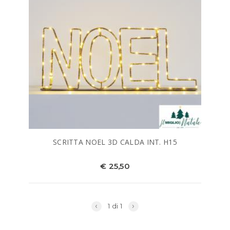
SCRITTA NOEL 3D CALDA INT. H15
€ 25,50
‹
›
1 di 1