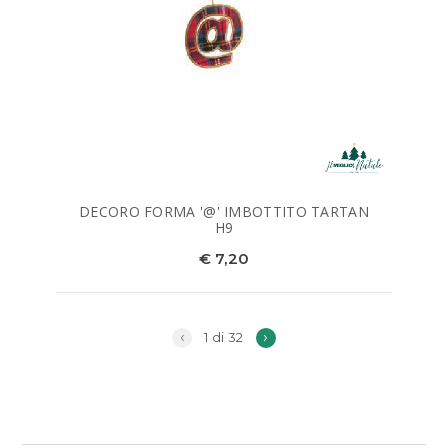
DECORO FORMA '@' IMBOTTITO TARTAN
H9
€ 7,20
‹
›
1 di 32