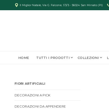
Il Miglior Natale, Via G. Falcone, 1/3/5 - 56024 San Miniato (PI)
HOME
TUTTI I PRODOTTI
COLLEZIONI
FIORI ARTIFICIALI
DECORAZIONI A PICK
DECORAZIONI DA APPENDERE