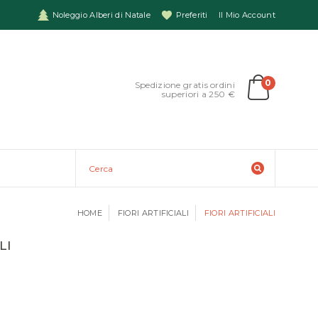
Noleggio Alberi di Natale
Preferiti
Il Mio Account
0
Spedizione gratis ordini
superiori a 250 €
HOME
FIORI ARTIFICIALI
FIORI ARTIFICIALI
LI