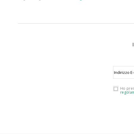
Ho pres
regolam