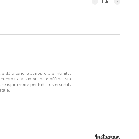
‹
›
1 di 1
ie dà ulteriore atmosfera e intimità.
mento natalizio online e offline. Sia
ispirazione per tutti i diversi stili.
atale.