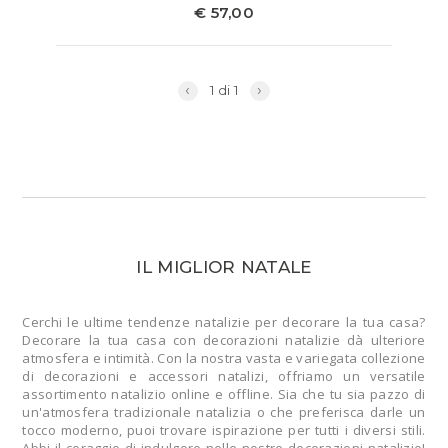
€ 57,00
‹
›
1 di 1
IL MIGLIOR NATALE
Cerchi le ultime tendenze natalizie per decorare la tua casa?
Decorare la tua casa con decorazioni natalizie dà ulteriore
atmosfera e intimità. Con la nostra vasta e variegata collezione
di decorazioni e accessori natalizi, offriamo un versatile
assortimento natalizio online e offline. Sia che tu sia pazzo di
un'atmosfera tradizionale natalizia o che preferisca darle un
tocco moderno, puoi trovare ispirazione per tutti i diversi stili.
Abbi il coraggio di indulgere nelle nostre decorazioni natalizie!