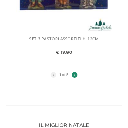
SET 3 PASTORI ASSORTITI H. 12CM
€ 19,80
‹
›
1 di 5
IL MIGLIOR NATALE