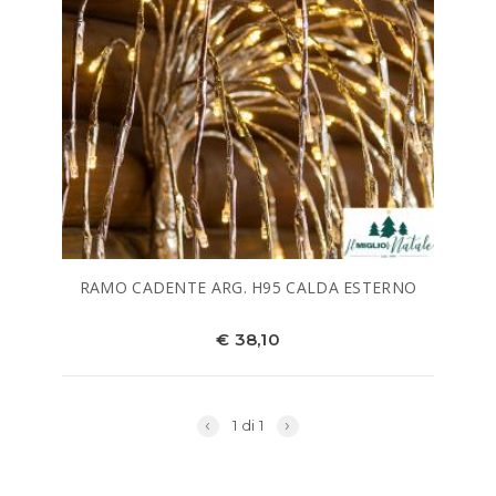
RAMO CADENTE ARG. H95 CALDA ESTERNO
€ 38,10
‹
›
1 di 1