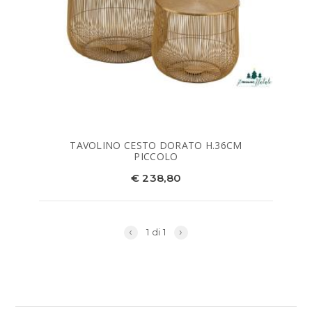
TAVOLINO CESTO DORATO H.36CM
PICCOLO
€ 238,80
‹
›
1 di 1