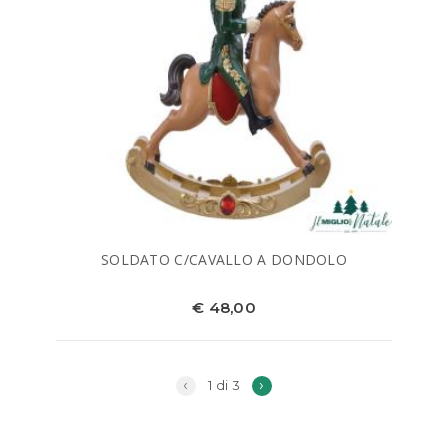
SOLDATO C/CAVALLO A DONDOLO
€ 48,00
‹
›
1 di 3