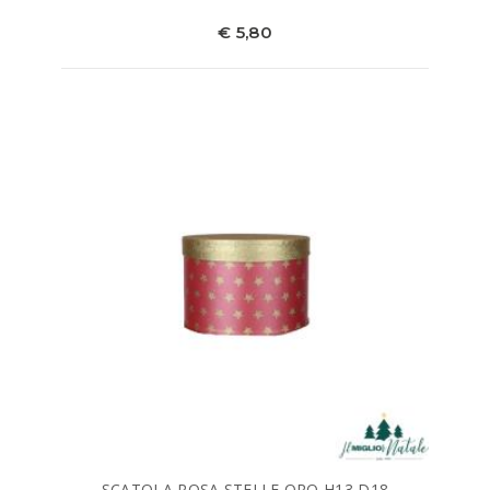
€ 5,80
SCATOLA ROSA STELLE ORO H13 D18