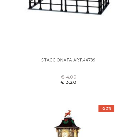
STACCIONATA ART.44789
€ 4,00
€ 3,20
-20%