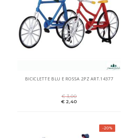
BICICLETTE BLU E ROSSA 2PZ ART.14377
€ 3,00
€ 2,40
-20%