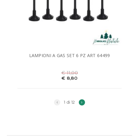
LAMPIONI A GAS SET 6 PZ ART 64499
€ 11,00
€ 8,80
‹
›
1 di 12