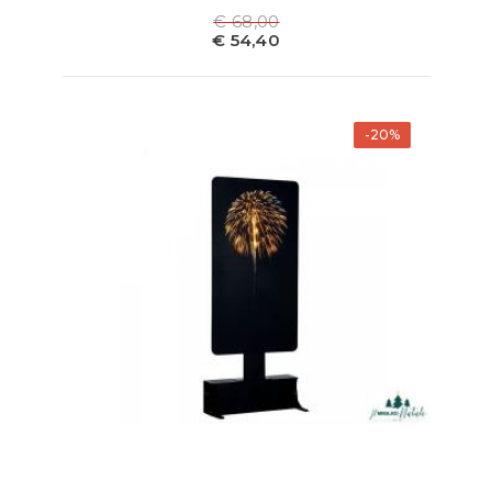
€ 68,00
€ 54,40
-20%