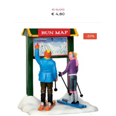
€ 6,00
€ 4,80
-20%