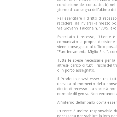
conclusione del contratto; b) nel 
giorno di consegna dell’ultimo dei
Per esercitare il diritto di reces
recedere, da inviarsi -a mezzo post
Via Giovanni Falcone n. 1/3/5, e/o
Esercitato il recesso, l’Utente 
comunicato la propria decisione d
viene consegnato all’ufficio postal
“Euroferramenta Miglio S.r.l.”, co
Tutte le spese necessarie per la 
altresì- carico di tutti i rischi de
o in porto assegnato.
Il Prodotto dovrà essere restitui
ricevuta al momento della consegn
diritto di recesso. La società no
normale diligenza. Non verranno acc
All’interno dell’imballo dovrà ess
L’Utente è inoltre responsabile d
necessaria per stabilire la loro na