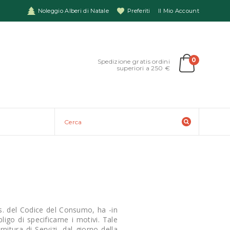
Noleggio Alberi di Natale
Preferiti
Il Mio Account
0
Spedizione gratis ordini
superiori a 250 €
 ss. del Codice del Consumo, ha -in
ligo di specificarne i motivi. Tale
rnitura di Servizi, dal giorno della