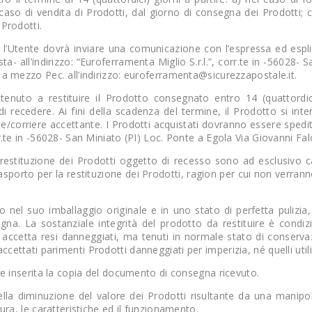
caso di vendita di Prodotti, dal giorno di consegna dei Prodotti; c)
 Prodotti.
so l’Utente dovrà inviare una comunicazione con l’espressa ed espli
a- all’indirizzo: “Euroferramenta Miglio S.r.l.”, corr.te in -56028-
 a mezzo Pec. all’indirizzo: euroferramenta@sicurezzapostale.it.
è tenuto a restituire il Prodotto consegnato entro 14 (quattord
i recedere. Ai fini della scadenza del termine, il Prodotto si int
e/corriere accettante. I Prodotti acquistati dovranno essere spediti
rr.te in -56028- San Miniato (PI) Loc. Ponte a Egola Via Giovanni Fal
restituzione dei Prodotti oggetto di recesso sono ad esclusivo cari
l trasporto per la restituzione dei Prodotti, ragion per cui non verra
to nel suo imballaggio originale e in uno stato di perfetta puliz
a. La sostanziale integrità del prodotto da restituire è condizi
n accetta resi danneggiati, ma tenuti in normale stato di conservaz
ettati parimenti Prodotti danneggiati per imperizia, né quelli utili
ere inserita la copia del documento di consegna ricevuto.
ella diminuzione del valore dei Prodotti risultante da una manipo
tura, le caratteristiche ed il funzionamento.