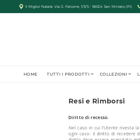
Il Miglior Natale, Via G. Falcone, 1/3/5 - 56024 San Miniato (PI)
HOME
TUTTI I PRODOTTI
COLLEZIONI
Resi e Rimborsi
Diritto di recesso.
Nel caso in cui l’Utente rivesta l
ogni caso- il diritto di recedere 
diritto deve essere esercitato entr