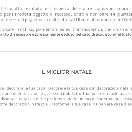
del Prodotto restituito e il rispetto delle altre condizioni sopra
 per i Prodotti oggetto di recesso, entro e non oltre 14 (quattord
mo mezzo di pagamento utilizzato dall’Utente al momento dell’Ord
borsare i costi supplementari (ad es. Contrassegno), che rimarranno
l diritto di recesso è espressamente escluso nel caso di acquisto effettuat
IL MIGLIOR NATALE
per decorare la tua casa? Decorare la tua casa con decorazioni nataliz
ezione di decorazioni e accessori natalizi, offriamo un versatile assorti
izionale natalizia o che preferisca darle un tocco moderno, puoi trovare 
ostre decorazioni natalizie! Trasforma la tua casa in una vera casa di N