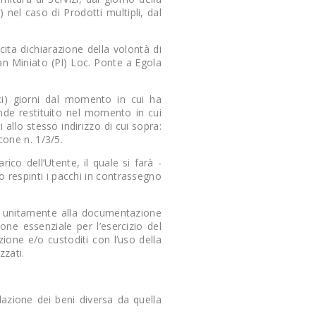
 nel caso di Prodotti multipli, dal
cita dichiarazione della volontà di
 San Miniato (PI) Loc. Ponte a Egola
ici) giorni dal momento in cui ha
ende restituito nel momento in cui
 allo stesso indirizzo di cui sopra:
cone n. 1/3/5.
co dell’Utente, il quale si farà -
nno respinti i pacchi in contrassegno
ia, unitamente alla documentazione
one essenziale per l’esercizio del
ione e/o custoditi con l’uso della
zzati.
lazione dei beni diversa da quella