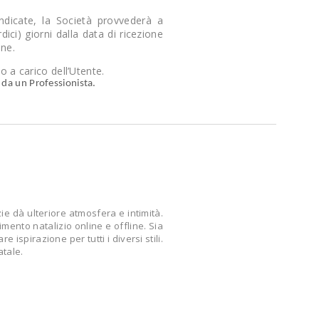
 indicate, la Società provvederà a
ici) giorni dalla data di ricezione
ine.
 a carico dell’Utente.
o da un Professionista.
ie dà ulteriore atmosfera e intimità.
mento natalizio online e offline. Sia
ispirazione per tutti i diversi stili.
atale.