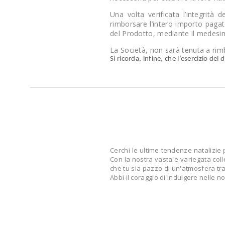
Una volta verificata l’integrità 
rimborsare l’intero importo pagato
del Prodotto, mediante il medesi
La Società, non sarà tenuta a rim
Si ricorda, infine, che l’esercizio de
Cerchi le ultime tendenze natalizie 
Con la nostra vasta e variegata coll
che tu sia pazzo di un'atmosfera trad
Abbi il coraggio di indulgere nelle n