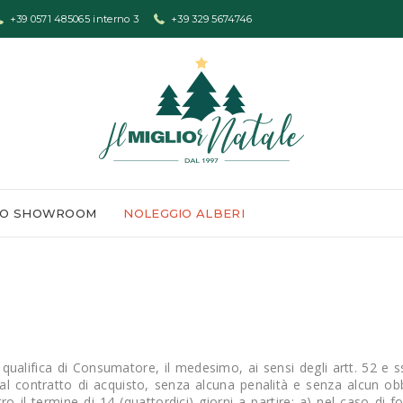
+39 0571 485065 interno 3
+39 329 5674746
LO SHOWROOM
NOLEGGIO ALBERI
a qualifica di Consumatore, il medesimo, ai sensi degli artt. 52 e
dal contratto di acquisto, senza alcuna penalità e senza alcun obb
o il termine di 14 (quattordici) giorni a partire: a) nel caso di fo